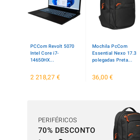
PCCom Revolt 5070
Mochila PcCom
Intel Core i7-
Essential Nexo 17.3
14650HX...
polegadas Preta...
2 218,27 €
36,00 €
PERIFÉRICOS
70% DESCONTO