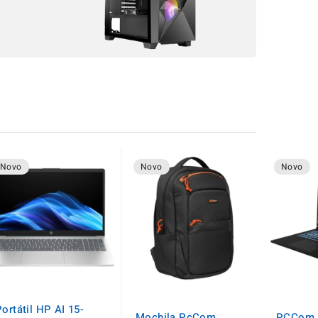
Novo
Novo
Novo
ortátil HP AI 15-
Mochila PcCom
PCCom R