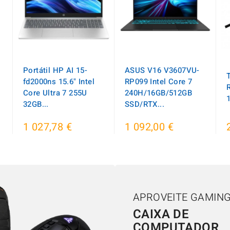
Portátil HP AI 15-
ASUS V16 V3607VU-
fd2000ns 15.6" Intel
RP099 Intel Core 7
Core Ultra 7 255U
240H/16GB/512GB
32GB...
SSD/RTX...
1 027,78 €
1 092,00 €
APROVEITE GAMIN
CAIXA DE
COMPUTADOR