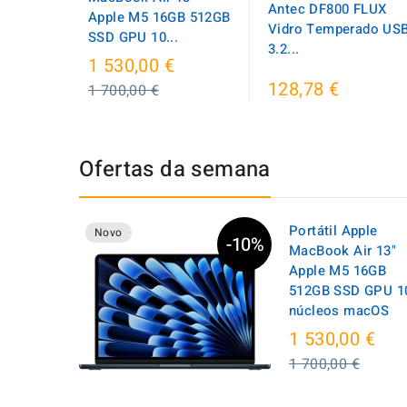
Antec DF800 FLUX
Apple M5 16GB 512GB
Vidro Temperado US
SSD GPU 10...
3.2...
Preço
1 530,00 €
normal
128,78 €
1 700,00 €
Ofertas da semana
Portátil Apple
Novo
-10%
MacBook Air 13"
Apple M5 16GB
512GB SSD GPU 1
núcleos macOS
Pre
1 530,00 €
nor
1 700,00 €