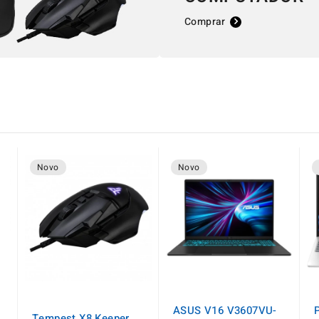
Comprar
Novo
Novo
ASUS V16 V3607VU-
P
Tempest X8 Keeper