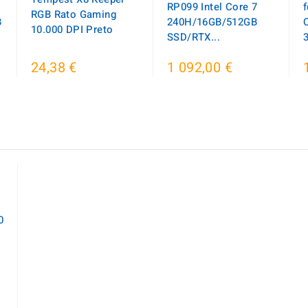
RP099 Intel Core 7
f
RGB Rato Gaming
B
240H/16GB/512GB
10.000 DPI Preto
SSD/RTX...
24,38 €
1 092,00 €
0
ço
mal