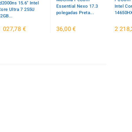
d2000ns 15.6" Intel
Essential Nexo 17.3
Intel Cor
Core Ultra 7 255U
polegadas Preta...
14650HX
32GB...
1 027,78 €
36,00 €
2 218,