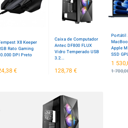
Portátil
Caixa de Computador
MacBook
Tempest X8 Keeper
Antec DF800 FLUX
Apple M
RGB Rato Gaming
Vidro Temperado USB
SSD GPU
10.000 DPI Preto
3.2...
1 530,
24,38 €
128,78 €
1 700,0
G